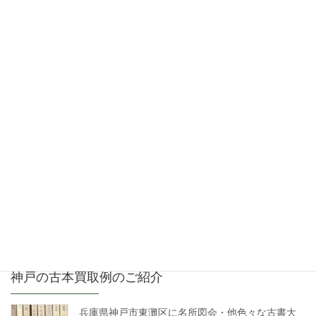
兵庫県神戸市垂水区にて文庫本（ミステリー・筑
摩文庫・岩波文庫・他）大量買取り
2026年6月10日
兵庫県神戸市須磨区にて古文書（江戸～明治）・
江戸時代の資料等の買取り
2026年5月18日
神戸の古本買取例のご紹介
兵庫県神戸市東灘区に名所図会・他色々な古書大