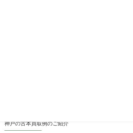
兵庫県神戸市垂水区にて文庫本（ミステリー・筑
摩文庫・岩波文庫・他）大量買取り
2026年6月10日
兵庫県神戸市須磨区にて古文書（江戸～明治）・
江戸時代の資料等の買取り
2026年5月18日
神戸の古本買取例のご紹介